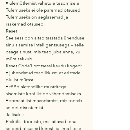
• ülemõtlemist vahetule teadmisele
Tulemuseks ei ole paremad otsused.
Tulemuseks on aeglasemad ja
raskemad otsused.
Reset
See sessioon aitab taastada ühenduse
sinu sisemise intelligentsusega – selle
osaga sinust, mis teab juba enne, kui
müra sekkub.
Reset Code’i protsessi kaudu koged:
• juhendatud teadlikkust, et eristada
olulist mürast
• tööd alateadlike mustritega
sisemiste konfliktide vähendamiseks
• somaatilist maandamist, mis toetab
selget otsustamist
Ja lisaks:
Praktilisi tööriistu, mis aitavad teha
selgeid otsuseid kiiresti ja ilma liigse