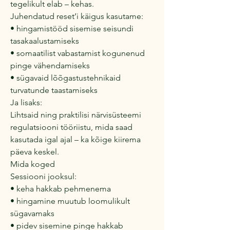
tegelikult elab – kehas.
Juhendatud reset’i käigus kasutame:
• hingamistööd sisemise seisundi
tasakaalustamiseks
• somaatilist vabastamist kogunenud
pinge vähendamiseks
• sügavaid lõõgastustehnikaid
turvatunde taastamiseks
Ja lisaks:
Lihtsaid ning praktilisi närvisüsteemi
regulatsiooni tööriistu, mida saad
kasutada igal ajal – ka kõige kiirema
päeva keskel.
Mida koged
Sessiooni jooksul:
• keha hakkab pehmenema
• hingamine muutub loomulikult
sügavamaks
• pidev sisemine pinge hakkab