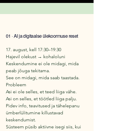
01 · AI ja digitaalse ülekoormuse reset
17. august, kell 17:30–19:30
Hajevil olekust → kohaloluni
Keskendumine ei ole midagi, mida
peab jõuga tekitama.
See on midagi, mida saab taastada.
Probleem
Asi ei ole selles, et teed liiga vähe.
Asi on selles, et töötled liiga palju.
Pidev info, teavitused ja tähelepanu
ümberlülitumine killustavad
keskendumist.
Süsteem püsib aktiivne isegi siis, kui