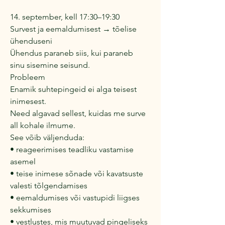
14. september, kell 17:30–19:30
Survest ja eemaldumisest → tõelise
ühenduseni
Ühendus paraneb siis, kui paraneb
sinu sisemine seisund.
Probleem
Enamik suhtepingeid ei alga teisest
inimesest.
Need algavad sellest, kuidas me surve
all kohale ilmume.
See võib väljenduda:
• reageerimises teadliku vastamise
asemel
• teise inimese sõnade või kavatsuste
valesti tõlgendamises
• eemaldumises või vastupidi liigses
sekkumises
• vestlustes, mis muutuvad pingeliseks