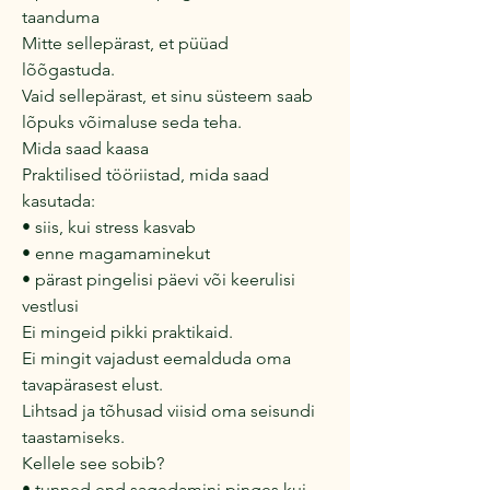
taanduma
Mitte sellepärast, et püüad
lõõgastuda.
Vaid sellepärast, et sinu süsteem saab
lõpuks võimaluse seda teha.
Mida saad kaasa
Praktilised tööriistad, mida saad
kasutada:
• siis, kui stress kasvab
• enne magamaminekut
• pärast pingelisi päevi või keerulisi
vestlusi
Ei mingeid pikki praktikaid.
Ei mingit vajadust eemalduda oma
tavapärasest elust.
Lihtsad ja tõhusad viisid oma seisundi
taastamiseks.
Kellele see sobib?
• tunned end sagedamini pinges kui