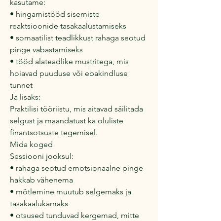
kasutame:
• hingamistööd sisemiste
reaktsioonide tasakaalustamiseks
• somaatilist teadlikkust rahaga seotud
pinge vabastamiseks
• tööd alateadlike mustritega, mis
hoiavad puuduse või ebakindluse
tunnet
Ja lisaks:
Praktilisi tööriistu, mis aitavad säilitada
selgust ja maandatust ka oluliste
finantsotsuste tegemisel.
Mida koged
Sessiooni jooksul:
• rahaga seotud emotsionaalne pinge
hakkab vähenema
• mõtlemine muutub selgemaks ja
tasakaalukamaks
• otsused tunduvad kergemad, mitte