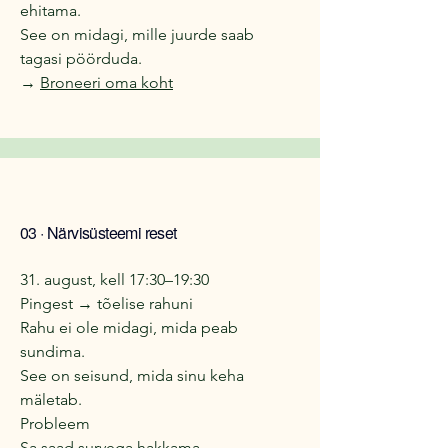
ehitama.
See on midagi, mille juurde saab
tagasi pöörduda.
→
Broneeri oma koht
03 · Närvisüsteemi reset
31. august, kell 17:30–19:30
Pingest → tõelise rahuni
Rahu ei ole midagi, mida peab
sundima.
See on seisund, mida sinu keha
mäletab.
Probleem
Sa saad survega hakkama.