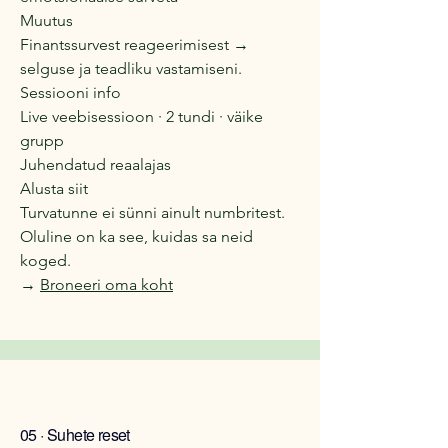
Muutus
Finantssurvest reageerimisest →
selguse ja teadliku vastamiseni.
Sessiooni info
Live veebisessioon · 2 tundi · väike
grupp
Juhendatud reaalajas
Alusta siit
Turvatunne ei sünni ainult numbritest.
Oluline on ka see, kuidas sa neid
koged.
→
Broneeri oma koht
05 · Suhete reset