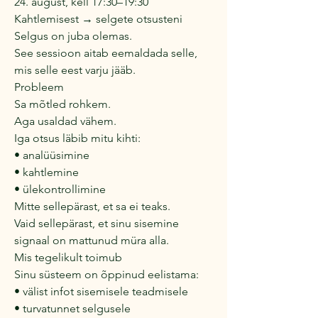
24. august, kell 17:30–19:30
Kahtlemisest → selgete otsusteni
Selgus on juba olemas.
See sessioon aitab eemaldada selle,
mis selle eest varju jääb.
Probleem
Sa mõtled rohkem.
Aga usaldad vähem.
Iga otsus läbib mitu kihti:
• analüüsimine
• kahtlemine
• ülekontrollimine
Mitte sellepärast, et sa ei teaks.
Vaid sellepärast, et sinu sisemine
signaal on mattunud müra alla.
Mis tegelikult toimub
Sinu süsteem on õppinud eelistama:
• välist infot sisemisele teadmisele
• turvatunnet selgusele