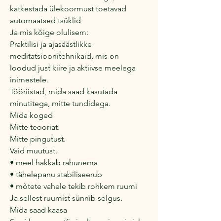
katkestada ülekoormust toetavad
automaatsed tsüklid
Ja mis kõige olulisem:
Praktilisi ja ajasäästlikke
meditatsioonitehnikaid, mis on
loodud just kiire ja aktiivse meelega
inimestele.
Tööriistad, mida saad kasutada
minutitega, mitte tundidega.
Mida koged
Mitte teooriat.
Mitte pingutust.
Vaid muutust.
• meel hakkab rahunema
• tähelepanu stabiliseerub
• mõtete vahele tekib rohkem ruumi
Ja sellest ruumist sünnib selgus.
Mida saad kaasa