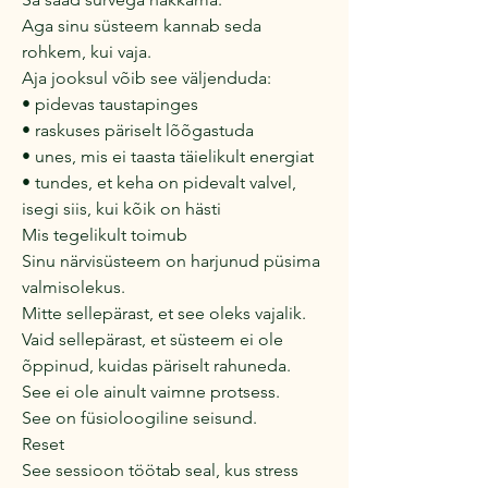
Aga sinu süsteem kannab seda
rohkem, kui vaja.
Aja jooksul võib see väljenduda:
• pidevas taustapinges
• raskuses päriselt lõõgastuda
• unes, mis ei taasta täielikult energiat
• tundes, et keha on pidevalt valvel,
isegi siis, kui kõik on hästi
Mis tegelikult toimub
Sinu närvisüsteem on harjunud püsima
valmisolekus.
Mitte sellepärast, et see oleks vajalik.
Vaid sellepärast, et süsteem ei ole
õppinud, kuidas päriselt rahuneda.
See ei ole ainult vaimne protsess.
See on füsioloogiline seisund.
Reset
See sessioon töötab seal, kus stress