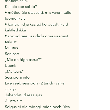
mõtlemisele.
Kellele see sobib?
• mõtled üle otsuseid, mis varem tulid
loomulikult
• kontrollid ja kaalud korduvalt, kuid
kahtled ikka
• soovid taas usaldada oma sisemist
tarkust
Muutus
Senisest:
„Mis on õige otsus?“
Uueni:
„Ma tean.“
Sessiooni info
Live veebisessioon · 2 tundi · väike
grupp
Juhendatud reaalajas
Alusta siit
Selgus ei ole midagi, mida peab üles