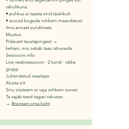
rahulikuna
• puhkus ei taasta sind täielikult
• soovid kogeda rohkem maandatust
ilma ennast sundimata
Muutus
Pidevast taustapingest →
kehani, mis oskab taas rahuneda.
Sessiooni info
Live veebisessioon · 2 tundi · väike
grupp
Juhendatud reaalajas
Alusta siit
Sinu süsteem ei vaja rohkem survet.
Ta vajab teed tagasi rahusse.
→
Broneeri oma koht