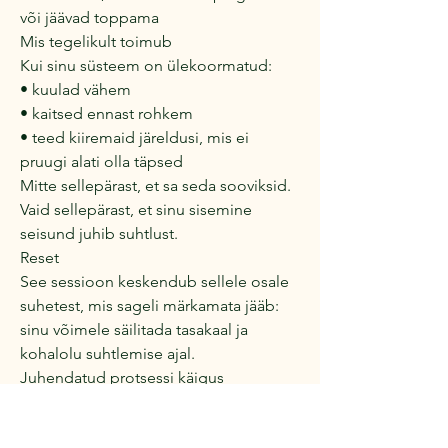
või jäävad toppama
Mis tegelikult toimub
Kui sinu süsteem on ülekoormatud:
• kuulad vähem
• kaitsed ennast rohkem
• teed kiiremaid järeldusi, mis ei
pruugi alati olla täpsed
Mitte sellepärast, et sa seda sooviksid.
Vaid sellepärast, et sinu sisemine
seisund juhib suhtlust.
Reset
See sessioon keskendub sellele osale
suhetest, mis sageli märkamata jääb:
sinu võimele säilitada tasakaal ja
kohalolu suhtlemise ajal.
Juhendatud protsessi käigus
kasutame:
• hingamistööd emotsionaalsete