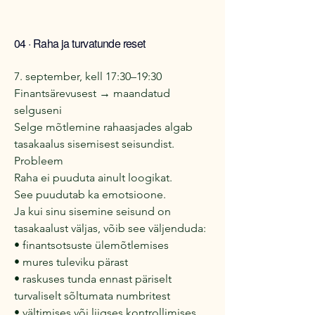
04 · Raha ja turvatunde reset
7. september, kell 17:30–19:30
Finantsärevusest → maandatud
selguseni
Selge mõtlemine rahaasjades algab
tasakaalus sisemisest seisundist.
Probleem
Raha ei puuduta ainult loogikat.
See puudutab ka emotsioone.
Ja kui sinu sisemine seisund on
tasakaalust väljas, võib see väljenduda:
• finantsotsuste ülemõtlemises
• mures tuleviku pärast
• raskuses tunda ennast päriselt
turvaliselt sõltumata numbritest
• vältimises või liigses kontrollimises