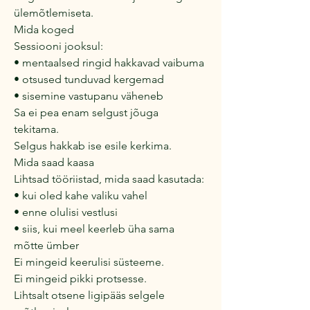
ülemõtlemiseta.
Mida koged
Sessiooni jooksul:
• mentaalsed ringid hakkavad vaibuma
• otsused tunduvad kergemad
• sisemine vastupanu väheneb
Sa ei pea enam selgust jõuga
tekitama.
Selgus hakkab ise esile kerkima.
Mida saad kaasa
Lihtsad tööriistad, mida saad kasutada:
• kui oled kahe valiku vahel
• enne olulisi vestlusi
• siis, kui meel keerleb üha sama
mõtte ümber
Ei mingeid keerulisi süsteeme.
Ei mingeid pikki protsesse.
Lihtsalt otsene ligipääs selgele