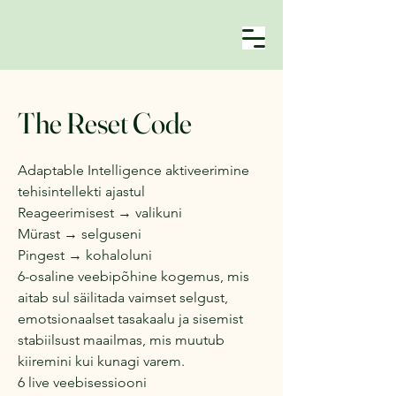
The Reset Code
Adaptable Intelligence aktiveerimine
tehisintellekti ajastul
Reageerimisest → valikuni
Mürast → selguseni
Pingest → kohaloluni
6-osaline veebipõhine kogemus, mis
aitab sul säilitada vaimset selgust,
emotsionaalset tasakaalu ja sisemist
stabiilsust maailmas, mis muutub
kiiremini kui kunagi varem.
6 live veebisessiooni