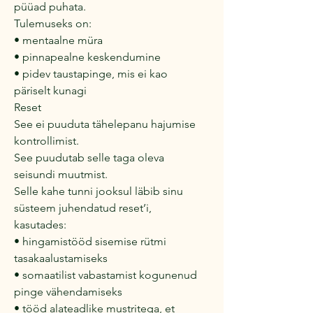
püüad puhata.
Tulemuseks on:
• mentaalne müra
• pinnapealne keskendumine
• pidev taustapinge, mis ei kao
päriselt kunagi
Reset
See ei puuduta tähelepanu hajumise
kontrollimist.
See puudutab selle taga oleva
seisundi muutmist.
Selle kahe tunni jooksul läbib sinu
süsteem juhendatud reset’i,
kasutades:
• hingamistööd sisemise rütmi
tasakaalustamiseks
• somaatilist vabastamist kogunenud
pinge vähendamiseks
• tööd alateadlike mustritega, et