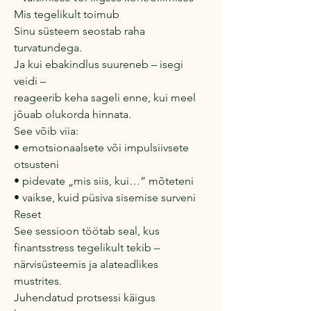
Mis tegelikult toimub
Sinu süsteem seostab raha
turvatundega.
Ja kui ebakindlus suureneb – isegi
veidi –
reageerib keha sageli enne, kui meel
jõuab olukorda hinnata.
See võib viia:
• emotsionaalsete või impulsiivsete
otsusteni
• pidevate „mis siis, kui…” mõteteni
• vaikse, kuid püsiva sisemise surveni
Reset
See sessioon töötab seal, kus
finantsstress tegelikult tekib –
närvisüsteemis ja alateadlikes
mustrites.
Juhendatud protsessi käigus