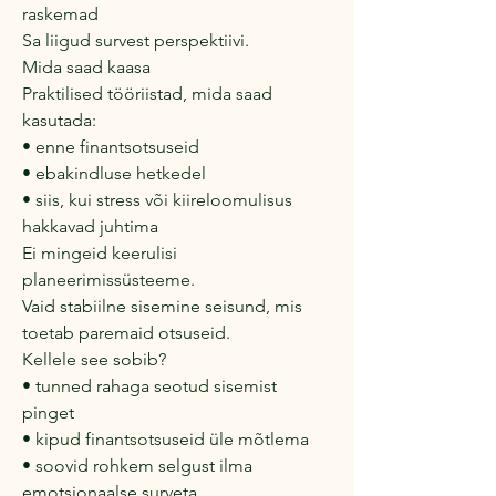
raskemad
Sa liigud survest perspektiivi.
Mida saad kaasa
Praktilised tööriistad, mida saad
kasutada:
• enne finantsotsuseid
• ebakindluse hetkedel
• siis, kui stress või kiireloomulisus
hakkavad juhtima
Ei mingeid keerulisi
planeerimissüsteeme.
Vaid stabiilne sisemine seisund, mis
toetab paremaid otsuseid.
Kellele see sobib?
• tunned rahaga seotud sisemist
pinget
• kipud finantsotsuseid üle mõtlema
• soovid rohkem selgust ilma
emotsionaalse surveta