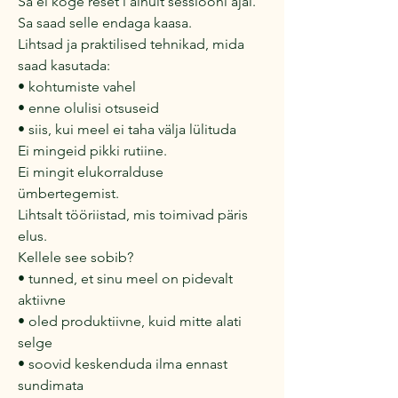
Sa ei koge reset’i ainult sessiooni ajal.
Sa saad selle endaga kaasa.
Lihtsad ja praktilised tehnikad, mida
saad kasutada:
• kohtumiste vahel
• enne olulisi otsuseid
• siis, kui meel ei taha välja lülituda
Ei mingeid pikki rutiine.
Ei mingit elukorralduse
ümbertegemist.
Lihtsalt tööriistad, mis toimivad päris
elus.
Kellele see sobib?
• tunned, et sinu meel on pidevalt
aktiivne
• oled produktiivne, kuid mitte alati
selge
• soovid keskenduda ilma ennast
sundimata